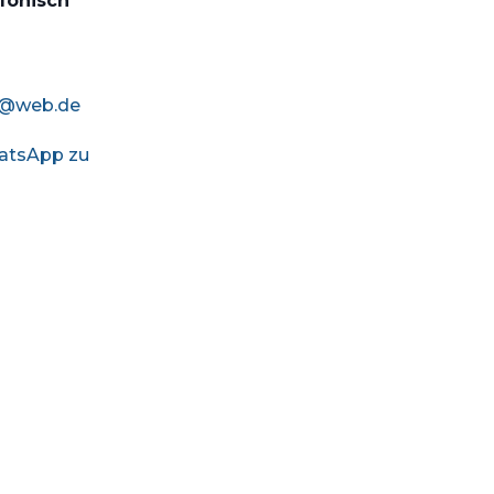
efonisch
r@web.de
hatsApp zu